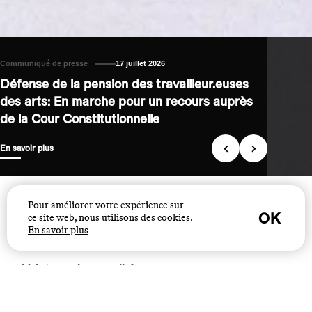
Communiqué de presse
Actualité de la FEAS
15 juillet 2026
17 juillet 2026
Défense de la pension des travailleur.euses
Festival d’Avignon : Rencontre d’une
des arts: En marche pour un recours auprès
délégation de la FEAS avec la Ministre
de la Cour Constitutionnelle
Elisabeth Degryse
En savoir plus
Plus d'infos
JUSTICES
–
© Marin Driguez
Pour améliorer votre expérience sur
OK
ce site web, nous utilisons des cookies.
En savoir plus
Actualités
Voir toutes les actualités