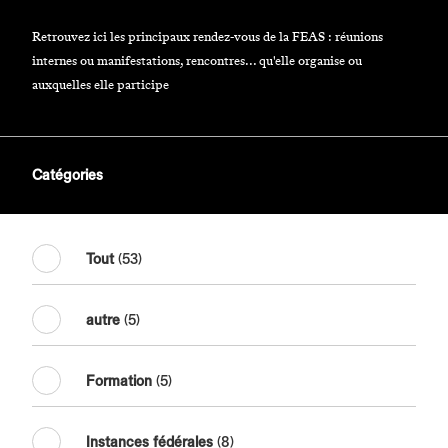
Retrouvez ici les principaux rendez-vous de la FEAS : réunions
internes ou manifestations, rencontres... qu'elle organise ou
auxquelles elle participe
Catégories
Tout
(53)
autre
(5)
Formation
(5)
Instances fédérales
(8)